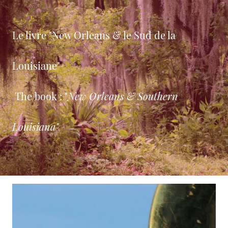
Le livre "New Orleans & le Sud de la
Louisiane"
The book : "
New Orleans & Southern
Louisiana"