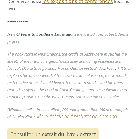
les expositions et conférences
Découvrez aussi
liées au
livre.
-----------
is the last Editions Label Odero's
New Orleans & Southern Louisiana
project.
The book starts in New Orleans, the cradle of Jazz where music fills the
streets of the historic neighborhoods daily and during festivities and
festivals (Mardi Gras parades, French Quarter Festival, Jazz Fest…). It then
explores the unique world of the bayous south of Houma, the wetlands
on the edge of the Gulf of Mexico, the western prairies and the forests
around Lafayette, the heart of Cajun Country, meeting captivating and
genuine people along the way : Cajuns, Native Americans, Creoles…
Bilingual english-french edition, 256 pages, more than 750 photographies
More details and pictures on demand.
of Gabriel Vitaux.
Consulter un extrait du livre / extract